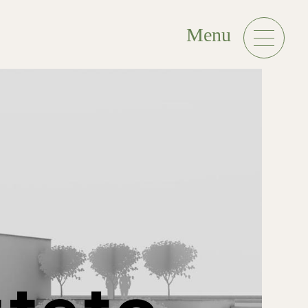
Menu
tteto