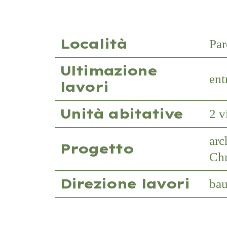
Località
Par
Ultimazione
ent
lavori
Unità abitative
2 v
arc
Progetto
Chr
Direzione lavori
ba