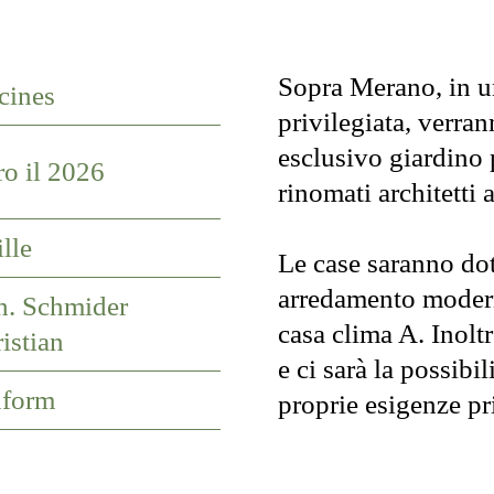
Sopra Merano, in u
cines
privilegiata, verran
esclusivo giardino 
ro il 2026
rinomati architetti a
ille
Le case saranno dot
arredamento modern
h. Schmider
casa clima A. Inol
istian
e ci sarà la possibil
uform
proprie esigenze pr